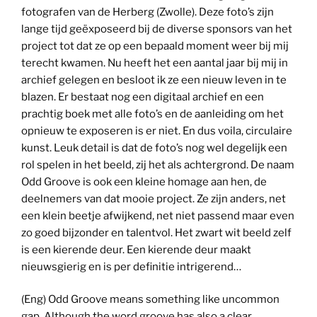
fotografen van de Herberg (Zwolle). Deze foto’s zijn
lange tijd geëxposeerd bij de diverse sponsors van het
project tot dat ze op een bepaald moment weer bij mij
terecht kwamen. Nu heeft het een aantal jaar bij mij in
archief gelegen en besloot ik ze een nieuw leven in te
blazen. Er bestaat nog een digitaal archief en een
prachtig boek met alle foto’s en de aanleiding om het
opnieuw te exposeren is er niet. En dus voila, circulaire
kunst. Leuk detail is dat de foto’s nog wel degelijk een
rol spelen in het beeld, zij het als achtergrond. De naam
Odd Groove is ook een kleine homage aan hen, de
deelnemers van dat mooie project. Ze zijn anders, net
een klein beetje afwijkend, net niet passend maar even
zo goed bijzonder en talentvol. Het zwart wit beeld zelf
is een kierende deur. Een kierende deur maakt
nieuwsgierig en is per definitie intrigerend…
(Eng) Odd Groove means something like uncommon
gap. Although the word groove has also a clear