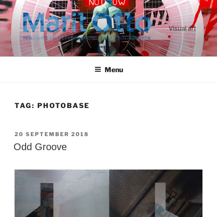
Ga
naar
de
Visual art
inhoud
Menu
TAG:
PHOTOBASE
GEPLAATST
20 SEPTEMBER 2018
OP
Odd Groove