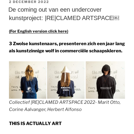
GEPLAATST
2 DECEMBER 2022
OP
De coming out van een undercover
kunstproject: |RE|CLAMED ARTSPACE￼
(For English version click here)
3 Zwolse kunstenaars, presenteren zich een jaar lang
als kunstzinnige wolf in commerciële schaapskleren.
Collectief [RE]CLAMED ARTSPACE 2022- Marit Otto,
Corine Aalvanger, Herbert Alfonso
THIS IS ACTUALLY ART