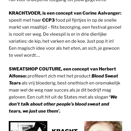
KRACHT.VOER, is een concept van Corine Aalvanger:
speelt met haar
CCP3
food pil fijntjes in op de snelle
markt van maaltijd – flits bezorging, een festival gevoel
is nooit ver weg. De vleespil is er in drie dierlijke
variaties: de kip, het varken en de koe. Just pop it in!
Een magisch idee voor als het eten, an sich, je gewoon
te veel wordt….
SWEATSHOP COUTURE, een concept van Herbert
Alfonso:
profileert zich met het product
Blood Sweat
Tears
als vrij bloederig, best onethisch en onsmakelijk
maar wel de weg naar succes als je dit bedrijf mag
geloven. Een cult hit uit de States met als slogan
‘
We
don’t talk about other people’s blood sweat and
tears,
we just use them’.