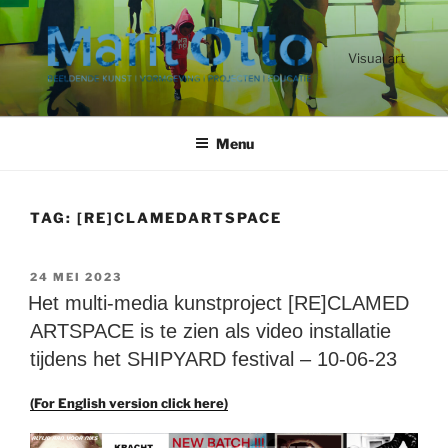
Ga
naar
de
Visual art
inhoud
Menu
TAG:
[RE]CLAMEDARTSPACE
GEPLAATST
24 MEI 2023
OP
Het multi-media kunstproject [RE]CLAMED
ARTSPACE is te zien als video installatie
tijdens het SHIPYARD festival – 10-06-23
(For English version click here)