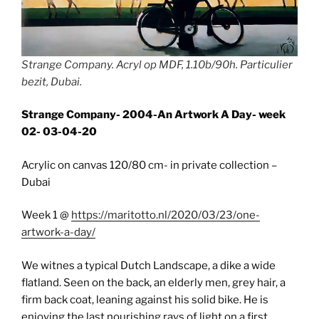
Strange Company. Acryl op MDF, 1.10b/90h. Particulier
bezit, Dubai.
Strange Company- 2004-An Artwork A Day- week
02- 03-04-20
Acrylic on canvas 120/80 cm- in private collection –
Dubai
Week 1 @
https://maritotto.nl/2020/03/23/one-
artwork-a-day/
We witnes a typical Dutch Landscape, a dike a wide
flatland. Seen on the back, an elderly men, grey hair, a
firm back coat, leaning against his solid bike. He is
enjoying the last nourishing rays of light on a first