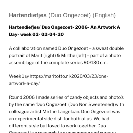
Hartendiefjes
(Duo Ongezoet) (English)
Hartendiefjes/ Duo Ongezoet- 2006- An Artwork A
Day- week 02- 02-04-20
A colllaboration named Duo Ongezoet – a sweat double
portrait of Marit (right) & Mirthe (left) – part of a photo
assemblage of the complete series 90/130 cm.
Week 1 @
https://maritotto.nl/2020/03/23/one-
artwork-a-day/
Round 2006 I made series of candy objects and photo’s
by the name ‘Duo Ongezoet’ (Duo Non Sweetened) with
colleague artist
Mirthe Langelaan
. Duo Ongezoet was
an experimental side dish for both of us. We had
different style but loved to work together. Duo
Ongezoet is a research to a uncommon and cursory