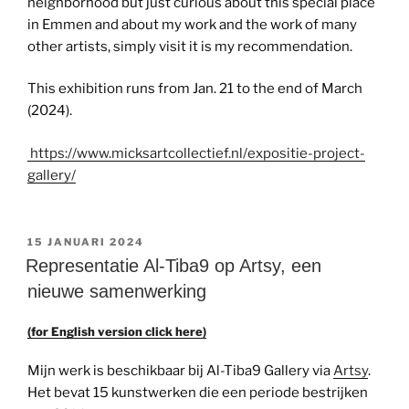
neighborhood but just curious about this special place
in Emmen and about my work and the work of many
other artists, simply visit it is my recommendation.
This exhibition runs from Jan. 21 to the end of March
(2024).
https://www.micksartcollectief.nl/expositie-project-
gallery/
GEPLAATST
15 JANUARI 2024
OP
Representatie Al-Tiba9 op Artsy, een
nieuwe samenwerking
(for English version click here)
Mijn werk is beschikbaar bij Al-Tiba9 Gallery via
Artsy
.
Het bevat 15 kunstwerken die een periode bestrijken