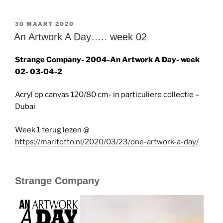
GEPLAATST
30 MAART 2020
OP
An Artwork A Day….. week 02
Strange Company- 2004-An Artwork A Day- week
02- 03-04-2
Acryl op canvas 120/80 cm- in particuliere collectie –
Dubai
Week 1 terug lezen @
https://maritotto.nl/2020/03/23/one-artwork-a-day/
Strange Company