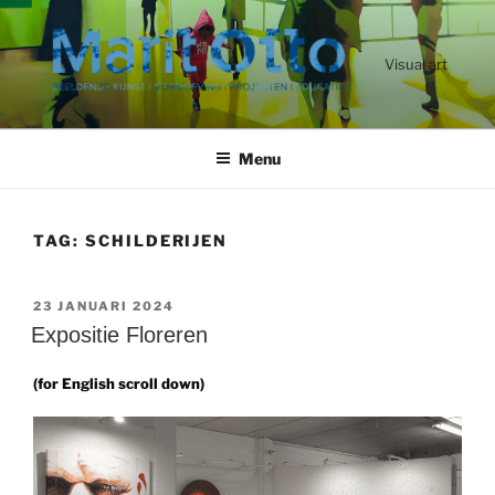
Ga
naar
de
Visual art
inhoud
Menu
TAG:
SCHILDERIJEN
GEPLAATST
23 JANUARI 2024
OP
Expositie Floreren
(for English scroll down)