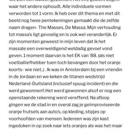
waar het andere ophoudt. Alle individuele vormen
verworden tot 1 vorm. Ik heb over dit thema en met dit
beeld nog twee pentekeningen gemaakt die de zelfde
naam dragen- The Masses, De Massa. Mijn verhouding
tot massa’s ligt gevoelig en is ook wel veranderlijk. Er
zijn momenten geweest in mijn leven dat ik het
massale een overweldigend weldadig gevoel vond
geven. 1 moment daarvan is het EK van ’88. (als niet
voetballiefhebber toen toch bevangen door het oranje
koorts- wie niet..) . Ik was in Amsterdam bij een vriendin
in de Jordaan en we keken de titanen wedstrijd
Nederland-Duitsland (inclusief spuug incident) en die
werd gewonnen!!.Het werd gewonnen alsof er nog een
openstaande rekening werd vereffend. Na afloop
gingen we de stad in en overal zag je geïmproviseerde
oranje frutsels aan auto’s, op kleding, stipjes op
voorhoofden van mensen. Iedereen was zijn kast
ingedoken in op zoek naar iets oranjes als was het maar