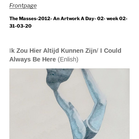
Frontpage
The Masses-2012- An Artwork A Day- 02- week 02-
31-03-20
I
k Zou Hier Altijd Kunnen Zijn
/
I Could
Always Be Here
(Enlish)