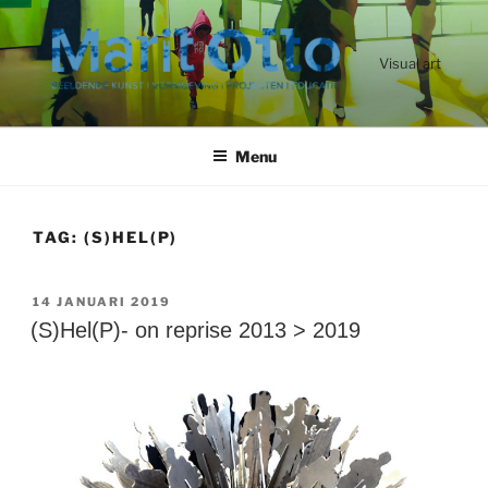
Ga
naar
de
Visual art
inhoud
Menu
TAG:
(S)HEL(P)
GEPLAATST
14 JANUARI 2019
OP
(S)Hel(P)- on reprise 2013 > 2019