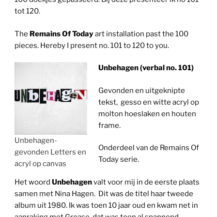
tot 120.
The
Remains Of Today
art installation past the 100
pieces. Hereby I present no. 101 to 120 to you.
Unbehagen (verbal no. 101)
Gevonden en uitgeknipte
tekst, gesso en witte acryl op
molton hoeslaken en houten
frame.
Unbehagen-
Onderdeel van de Remains Of
gevonden Letters en
Today serie.
acryl op canvas
Het woord
Unbehagen
valt voor mij in de eerste plaats
samen met Nina Hagen. Dit was de titel haar tweede
album uit 1980. Ik was toen 10 jaar oud en kwam net in
aanraking met Grease, dat was toen al spannend