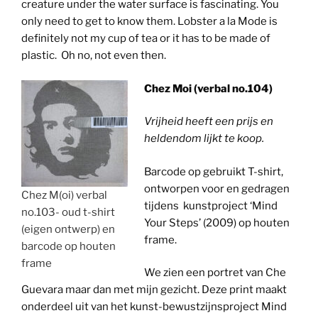
creature under the water surface is fascinating. You
only need to get to know them. Lobster a la Mode is
definitely not my cup of tea or it has to be made of
plastic. Oh no, not even then.
Chez Moi (verbal no.104)
Vrijheid heeft een prijs en
heldendom lijkt te koop.
Barcode op gebruikt T-shirt,
ontworpen voor en gedragen
Chez M(oi) verbal
tijdens kunstproject ‘Mind
no.103- oud t-shirt
Your Steps’ (2009) op houten
(eigen ontwerp) en
frame.
barcode op houten
frame
We zien een portret van Che
Guevara maar dan met mijn gezicht. Deze print maakt
onderdeel uit van het kunst-bewustzijnsproject Mind