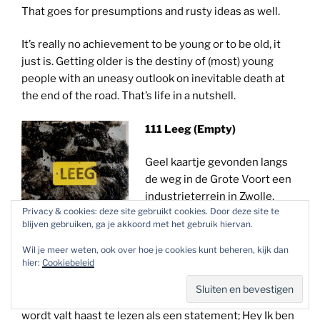
That goes for presumptions and rusty ideas as well.
It’s really no achievement to be young or to be old, it
just is. Getting older is the destiny of (most) young
people with an uneasy outlook on inevitable death at
the end of the road. That’s life in a nutshell.
111 Leeg (Empty)
Geel kaartje gevonden langs
de weg in de Grote Voort een
industrieterrein in Zwolle,
Privacy & cookies: deze site gebruikt cookies. Door deze site te
schoolbordverf en plextol
blijven gebruiken, ga je akkoord met het gebruik hiervan.
finish op een transparante
Leeg /Empty (verbal
plastic zak op een houten
Wil je meer weten, ook over hoe je cookies kunt beheren, kijk dan
111)- Remains Of
hier:
Cookiebeleid
frame.
Today 2020
Leeg is een mysterieus geel kaartje dat ik vond. Het
wordt valt haast te lezen als een statement; Hey Ik ben