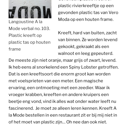
plastic rivierkreeftje op een
gevonden plastic tas van Vero
Moda op een houten frame.
Langoustine A la
Mode verbal no. 103.
Kreeft, hard van buiten, zacht
Plastic kreeft op
van binnen. Ze worden levend
plastic tas op houten
gekookt, gekraakt als een
frame
walnoot en leeg gepeuterd.
De meeste zijn niet oranje, maar grijs of zwart, levend.
Ik heb eens al snorkelend een Spiny Lobster getroffen.
Dat is een kreeftsoort die enorm groot kan worden
met voelsprieten van een meter. Een magische
ervaring, een ontmoeting met een zeedier. Waar ik
vroeger krabben, kreeften en andere kruipers een
beetje eng vond, vind ik alles wat onder water leeft nu
fascinerend. Je moet ze alleen leren kennen. Kreeft A
la Mode bestellen in een restaurant zit er bij mij niet in
of het moet van plastic zijn… Oh nee dan ook niet.