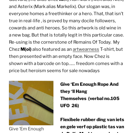
and Asterix (Mark alias Markelix). Our slogan was, in
everyone homes a freethinker or a hero. That, that isn’t
true in real-life , is proved by many docile followers,
cowards and anti heroes. So this artwork is old wine in
a new bag. But that is totally legit in this particular case.
Re-using is the cornerstone of Remains Of Today. My
Chez
M(oi)
also featured as an
artwearness
T-shirt, but
then presented with an empty face. Now Chez is
shown with a barcode on top…… freedom comes with a
price but heroism seems for sale nowadays
Give ‘Em Enough Rope And
they ‘ll Hang
Themselves
(verbal no.105
UFO 26)
Flexibele rubber ding van iets
en gele verf op plastic tas van
Give ‘Em Enough