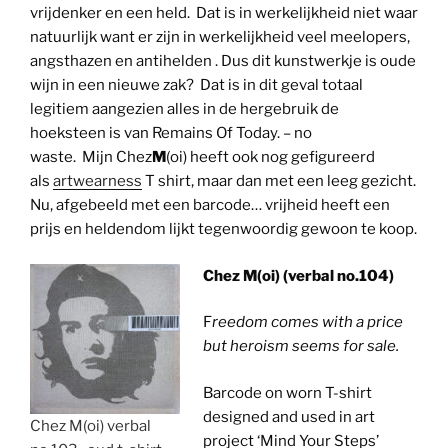
vrijdenker en een held. Dat is in werkelijkheid niet waar
natuurlijk want er zijn in werkelijkheid veel meelopers,
angsthazen en antihelden . Dus dit kunstwerkje is oude
wijn in een nieuwe zak? Dat is in dit geval totaal
legitiem aangezien alles in de hergebruik de
hoeksteen is van Remains Of Today. – no
waste. Mijn Chez
M
(oi) heeft ook nog gefigureerd
als
artwearness
T shirt, maar dan met een leeg gezicht.
Nu, afgebeeld met een barcode… vrijheid heeft een
prijs en heldendom lijkt tegenwoordig gewoon te koop.
Chez M(oi) (verbal no.104)
F
reedom comes with a price
but heroism seems for sale.
Barcode on worn T-shirt
designed and used in art
Chez M(oi) verbal
project ‘Mind Your Steps’