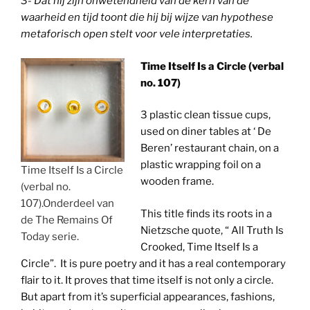
3- Dat hij zijn onwetendheid van de kern van de
waarheid en tijd toont die hij bij wijze van hypothese
metaforisch open stelt voor vele interpretaties.
Time Itself Is a Circle (verbal
no. 107)
3 plastic clean tissue cups,
used on diner tables at ‘ De
Beren’ restaurant chain, on a
plastic wrapping foil on a
Time Itself Is a Circle
wooden frame.
(verbal no.
107).Onderdeel van
This title finds its roots in a
de The Remains Of
Nietzsche quote, “ All Truth Is
Today serie.
Crooked, Time Itself Is a
Circle”. It is pure poetry and it has a real contemporary
flair to it. It proves that time itself is not only a circle.
But apart from it’s superficial appearances, fashions,