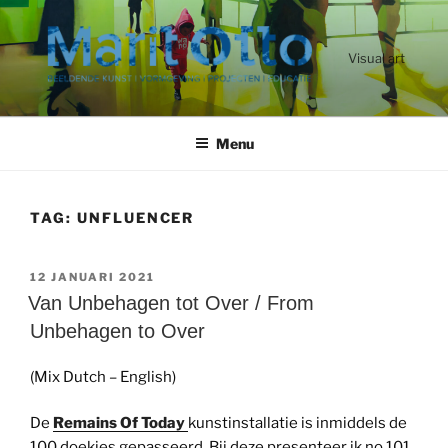
Ga
naar
de
Visual art
inhoud
Menu
TAG:
UNFLUENCER
GEPLAATST
12 JANUARI 2021
OP
Van Unbehagen tot Over / From
Unbehagen to Over
(Mix Dutch – English)
De
Remains Of Today
kunstinstallatie is inmiddels de
100 doekjes gepasseerd. Bij deze presenteer ik no 101