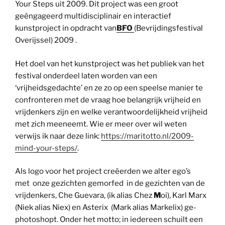
Your Steps uit 2009. Dit project was een groot
geëngageerd multidisciplinair en interactief
kunstproject in opdracht van
BFO
(Bevrijdingsfestival
Overijssel) 2009 .
Het doel van het kunstproject was het publiek van het
festival onderdeel laten worden van een
‘vrijheidsgedachte’ en ze zo op een speelse manier te
confronteren met de vraag hoe belangrijk vrijheid en
vrijdenkers zijn en welke verantwoordelijkheid vrijheid
met zich meeneemt. Wie er meer over wil weten
verwijs ik naar deze link:
https://maritotto.nl/2009-
mind-your-steps/
.
Als logo voor het project creëerden we alter ego’s
met onze gezichten gemorfed in de gezichten van de
vrijdenkers, Che Guevara, (ik alias Chez
M
oi), Karl Marx
(Niek alias Niex) en Asterix (Mark alias Markelix) ge-
photoshopt. Onder het motto; in iedereen schuilt een