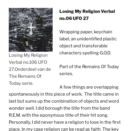
Losing My Religion Verbal
no.06 UFO 27
Wrapping paper, keychain
label, an unidentified plastic
object and transferable
characters spelling G.O.D.
Losing My Religion
Verbal no.106 UFO
Part of the Remains Of Today
27.Onderdeel van de
series.
The Remains Of
Today serie.
A few things are overlapping
spontaneously in this piece of work. The title came in
last but sums up the combination of objects and word
wonder well. I did borough the title from the band
R.E.M. with the eponymous title of their hit song.
Personally, I did never have a religion to lose in the first
place. In my case religion can be read as faith. The key