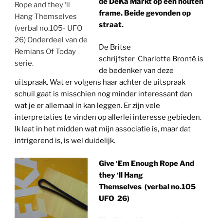
de DeKa Markt op een houten
Rope and they ‘ll
frame. Beide gevonden op
Hang Themselves
straat.
(verbal no.105- UFO
26) Onderdeel van de
De Britse
Remians Of Today
schrijfster Charlotte Brontë is
serie.
de bedenker van deze
uitspraak. Wat er volgens haar achter de uitspraak
schuil gaat is misschien nog minder interessant dan
wat je er allemaal in kan leggen. Er zijn vele
interpretaties te vinden op allerlei interesse gebieden.
Ik laat in het midden wat mijn associatie is, maar dat
intrigerend is, is wel duidelijk.
Give ‘Em Enough Rope And
they ‘ll Hang
Themselves
(verbal no.105
UFO 26)