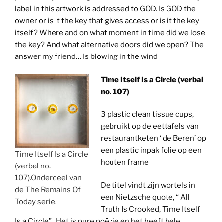
label in this artwork is addressed to GOD. Is GOD the
owner or is it the key that gives access or is it the key
itself? Where and on what moment in time did we lose
the key? And what alternative doors did we open? The
answer my friend… Is blowing in the wind
Time Itself Is a Circle (verbal
no. 107)
3 plastic clean tissue cups,
gebruikt op de eettafels van
restaurantketen ‘ de Beren’ op
een plastic inpak folie op een
Time Itself Is a Circle
houten frame
(verbal no.
107).Onderdeel van
De titel vindt zijn wortels in
de The Remains Of
een Nietzsche quote, “ All
Today serie.
Truth Is Crooked, Time Itself
Is a Circle”. Het is pure poëzie en het heeft hele