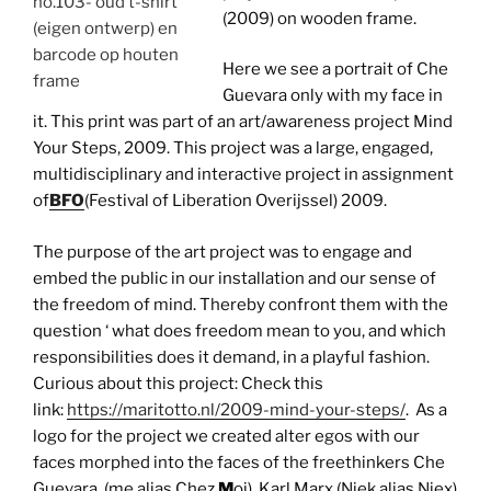
no.103- oud t-shirt
(2009) on wooden frame.
(eigen ontwerp) en
barcode op houten
Here we see a portrait of Che
frame
Guevara only with my face in
it. This print was part of an art/awareness project Mind
Your Steps, 2009. This project was a large, engaged,
multidisciplinary and interactive project in assignment
of
BFO
(Festival of Liberation Overijssel) 2009.
The purpose of the art project was to engage and
embed the public in our installation and our sense of
the freedom of mind. Thereby confront them with the
question ‘ what does freedom mean to you, and which
responsibilities does it demand, in a playful fashion.
Curious about this project: Check this
link:
https://maritotto.nl/2009-mind-your-steps/
. As a
logo for the project we created alter egos with our
faces morphed into the faces of the freethinkers Che
Guevara, (me alias Chez
M
oi), Karl Marx (Niek alias Niex)