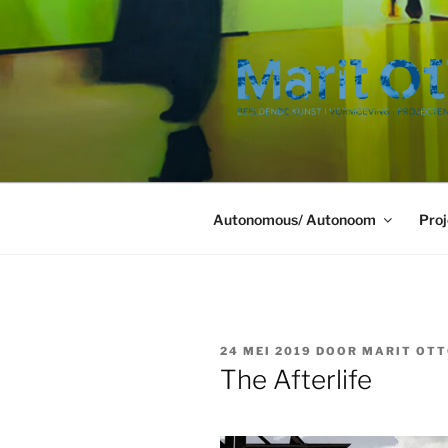
Ga
naar
de
inhoud
Autonomous/ Autonoom
Proj
GEPLAATST
24 MEI 2019
DOOR
MARIT OT
OP
The Afterlife