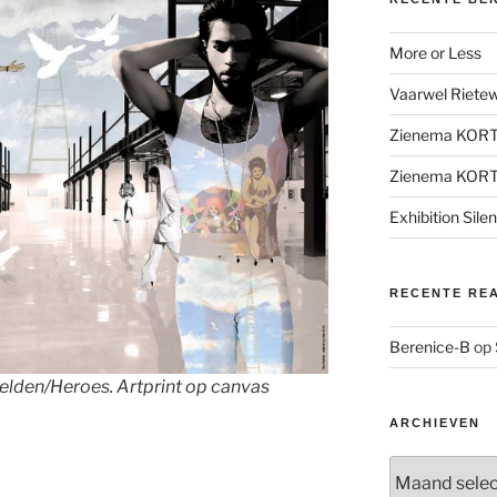
More or Less
Vaarwel Rietewe
Zienema KOR
Zienema KOR
Exhibition Sile
RECENTE RE
Berenice-B
op
e Helden/Heroes. Artprint op canvas
ARCHIEVEN
Archieven