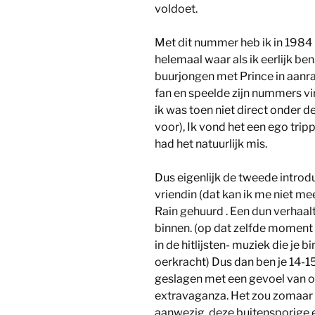
voldoet.
Met dit nummer heb ik in 1984
helemaal waar als ik eerlijk be
buurjongen met Prince in aanra
fan en speelde zijn nummers vir
ik was toen niet direct onder de
voor), Ik vond het een ego tri
had het natuurlijk mis.
Dus eigenlijk de tweede introdu
vriendin (dat kan ik me niet mee
Rain gehuurd . Een dun verhaa
binnen. (op dat zelfde momen
in de hitlijsten- muziek die je 
oerkracht) Dus dan ben je 14-15
geslagen met een gevoel van o
extravaganza. Het zou zomaar 
aanwezig, deze buitensporige 