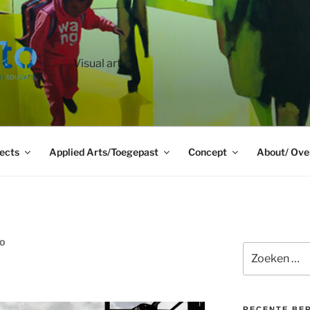
Visual art
ects
Applied Arts/Toegepast
Concept
About/ Ove
TO
Zoeken
naar:
RECENTE BE