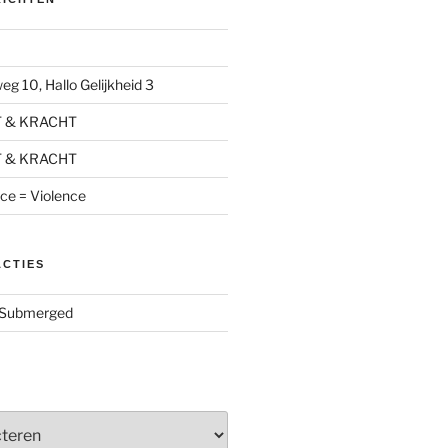
g 10, Hallo Gelijkheid 3
T & KRACHT
T & KRACHT
nce = Violence
ACTIES
Submerged