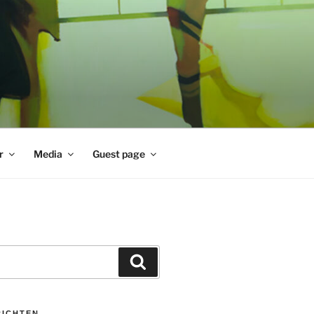
r
Media
Guest page
Zoeken
RICHTEN