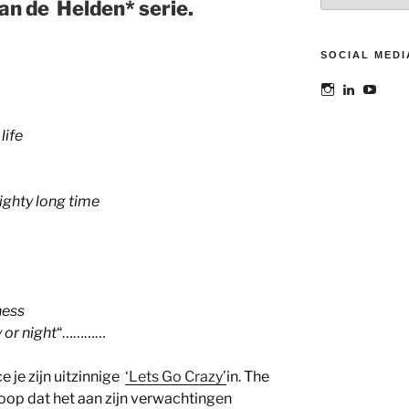
 van de Helden* serie.
SOCIAL MEDI
Bekijk
Bekijk
Bekij
het
het
het
profiel
profiel
profie
van
van
van
life
@maoatelier
Marit
TheAt
op
Otto
op
Instagram
op
YouT
LinkedIn
ighty long time
ness
 or night
“…………
 je zijn uitzinnige
‘Lets Go Crazy’
in. The
k hoop dat het aan zijn verwachtingen