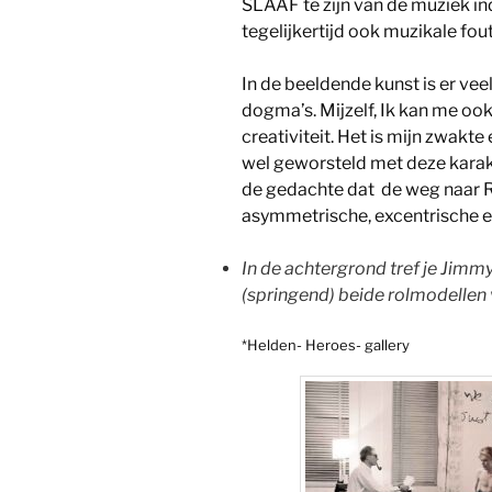
SLAAF te zijn van de muziek ind
tegelijkertijd ook muzikale fou
In de beeldende kunst is er veel
dogma’s. Mijzelf, Ik kan me oo
creativiteit. Het is mijn zwakte
wel geworsteld met deze karakt
de gedachte dat de weg naar 
asymmetrische, excentrische 
In de achtergrond tref je Jimm
(springend) beide rolmodellen
*Helden- Heroes- gallery