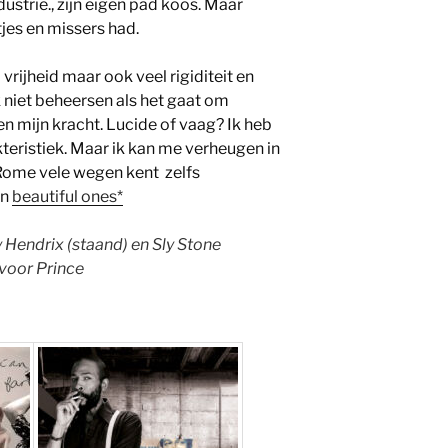
ustrie., zijn eigen pad koos. Maar
tjes en missers had.
 vrijheid maar ook veel rigiditeit en
k niet beheersen als het gaat om
 en mijn kracht. Lucide of vaag? Ik heb
eristiek. Maar ik kan me verheugen in
Rome vele wegen kent zelfs
en
beautiful ones*
y Hendrix (staand) en Sly Stone
 voor Prince