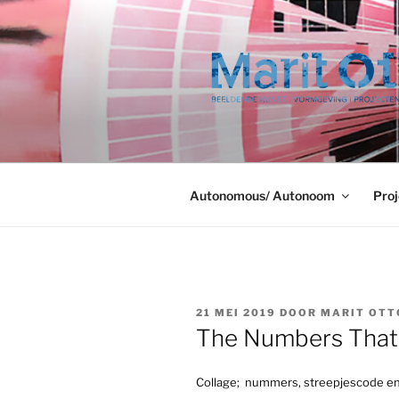
Ga
naar
de
inhoud
Autonomous/ Autonoom
Proj
GEPLAATST
21 MEI 2019
DOOR
MARIT OTT
OP
The Numbers Tha
Collage; nummers, streepjescode en e