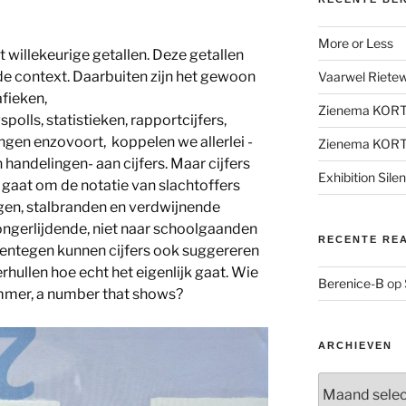
More or Less
willekeurige getallen. Deze getallen
de context. Daarbuiten zijn het gewoon
Vaarwel Rietewe
afieken,
Zienema KOR
polls, statistieken, rapportcijfers,
gen enzovoort, koppelen we allerlei -
Zienema KOR
 handelingen- aan cijfers. Maar cijfers
Exhibition Sile
t gaat om de notatie van slachtoffers
gen, stalbranden en verdwijnende
 hongerlijdende, niet naar schoolgaanden
RECENTE RE
entegen kunnen cijfers ook suggereren
verhullen hoe echt het eigenlijk gaat. Wie
Berenice-B
op
nummer, a number that shows?
ARCHIEVEN
Archieven