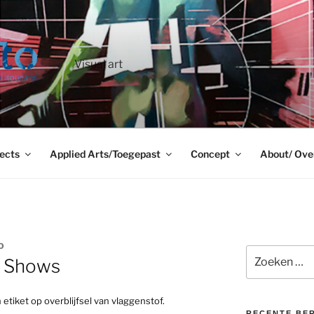
Visual art
ects
Applied Arts/Toegepast
Concept
About/ Ove
O
Zoeken
t Shows
naar:
tiket op overblijfsel van vlaggenstof.
RECENTE BE