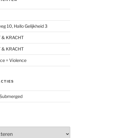
g 10, Hallo Gelijkheid 3
T & KRACHT
T & KRACHT
nce = Violence
ACTIES
Submerged