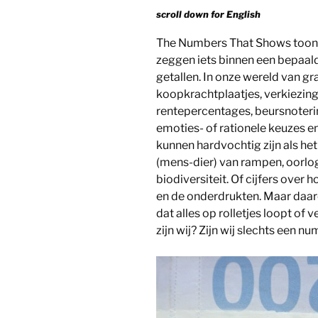
scroll down for English
The Numbers That Shows toont 
zeggen iets binnen een bepaal
getallen. In onze wereld van gr
koopkrachtplaatjes, verkiezings
rentepercentages, beursnoterin
emoties- of rationele keuzes en
kunnen hardvochtig zijn als he
(mens-dier) van rampen, oorlo
biodiversiteit. Of cijfers over
en de onderdrukten. Maar daar
dat alles op rolletjes loopt of 
zijn wij? Zijn wij slechts een 