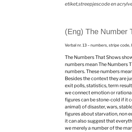
etiket,streepjescode en acrylv
(Eng) The Number 
Verbal nr. 13 – numbers, stripe code, l
The Numbers That Shows show
numbers mean The Numbers T
numbers. These numbers mean s
Besides the context they are ju
exit polls, statistics, term resu
we connect emotion or rational
figures can be stone-cold if it
animal) of disaster, wars, stabl
figures about starvation, non 
it can also suggest that everyt
we merely a number of the man