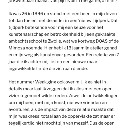
je kwetsbaar maakt. Dus pijn is all in the game, of niet?
Ik was 26 in 1996 en stond met een been in mijn leven
tot dan toe en met de ander in een ‘nieuw’ tijdperk. Dat
tijdperk betekende voor mij een keuze voor het
kunstenaarschap en betrokkenheid bij een gekraakte
ambachtsschool te Zwolle, wat we kortweg DOAS of de
Mimosa noemde. Hier heb ik 13 jaar mijn atelier gehad
en mijn weg als kunstenaar gevonden. Een relatie van 7
jaar die ik achter mij liet en een nieuwe maar
ingewikkelde liefde die zich aan diende.
Het nummer Weak ging ook over mij. Ik ga niet in
details maar laat ik zeggen dat ik alles met een open
vizier tegemoet wilde treden. Zowel de ontwikkelingen
om mij heen, met mijn kunst, nieuwe vrienden en
avonturen, als de impact van deze relatie maakte dat
mijn ‘weakness’ totaal aan de oppervlakte zat maar er
tegelijkertijd niet mocht zijn van mezelf. Dus de open