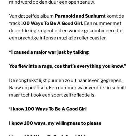
mind werd op den duur een open zenuw.
Van dat zelfde album
Paranoid and Sunburn
t komt de
track
1
00 Ways To Be A Good Girl.
Een nummer met
de zelfde ingetogenheid en woede gecombineerd tot
een prachtige intense muzikale roller coaster.
“I caused a major war just by talking
You flew into a rage, cos that’s everything you know.”
De songtekst lijkt puur en zo uit haar leven gegrepen.
Rauw en poëtisch. Een nummer waar verdriet in schuilt
maar tocht ook een soort zelfreflectie is.
‘I know
100 Ways To Be A Good Girl
I know 100 ways, my willingness to please