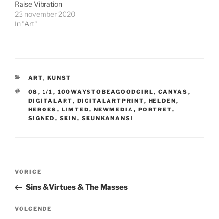
Raise Vibration
23 november 2020
In "Art"
CATEGORIEËN
ART
,
KUNST
TAGS
08
,
1/1
,
100WAYSTOBEAGOODGIRL
,
CANVAS
,
DIGITALART
,
DIGITALARTPRINT
,
HELDEN
,
HEROES
,
LIMTED
,
NEWMEDIA
,
PORTRET
,
SIGNED
,
SKIN
,
SKUNKANANSI
Bericht
Vorig
VORIGE
navigatie
bericht
Sins &Virtues & The Masses
Volgend
VOLGENDE