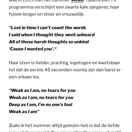
programma verschijnt een zwarte kale zangeres, haar
fysiek tenger en stoer en vrouwelijk.
“Lost in time I can’t count the words
I said when I thought they went unheard
All of those harsh thoughts so unkind
‘Cause I wanted you’.“
Haar stem is helder, prachtig, ingetogen en kwetsbaar
tot dat de eerste 45 seconden voorbij zijn dan barst er
een orkaan los.
“Weak as I am, no tears for you
Weak as I am, no tears for you
Deep as I am, I’m no one’s fool
Weak as I am”
Zoals ik het nummer altijd gelezen heb is dat de liefde