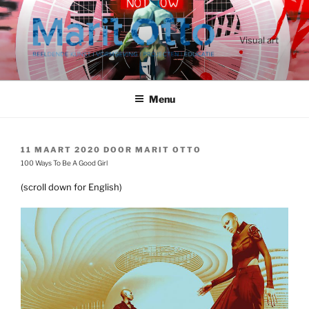
Ga
naar
de
Visual art
inhoud
Menu
GEPLAATST
11 MAART 2020
DOOR
MARIT OTTO
OP
100 Ways To Be A Good Girl
(scroll down for English)