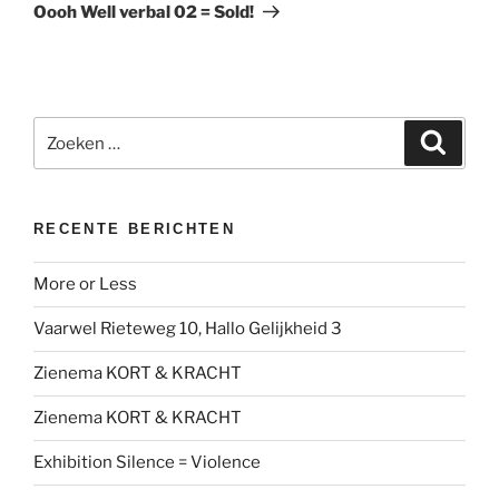
bericht
Oooh Well verbal 02 = Sold!
Zoeken
Zoeke
naar:
RECENTE BERICHTEN
More or Less
Vaarwel Rieteweg 10, Hallo Gelijkheid 3
Zienema KORT & KRACHT
Zienema KORT & KRACHT
Exhibition Silence = Violence