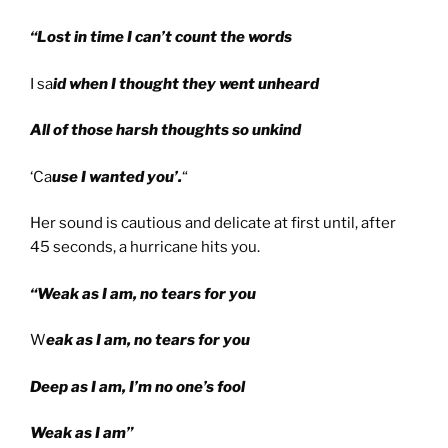
“Lost in time I can’t count the words
I sa
id when I thought they went unheard
All of those harsh thoughts so unkind
‘Ca
use I wanted you’.
“
Her sound is cautious and delicate at first until, after
45 seconds, a hurricane hits you.
“Weak as I am, no tears for you
W
eak as I am, no tears for you
Deep as I am, I’m no one’s fool
Weak as I am”