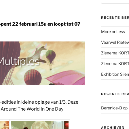
RECENTE BE
opent 22 februari 15u en loopt tot 07
More or Less
Vaarwel Rietewe
Zienema KOR
Zienema KOR
Exhibition Sile
RECENTE RE
 edities in kleine oplage van 1/3. Deze
Berenice-B
op
 Around The World In One Day
ARCHIEVEN