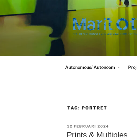
Ga
naar
de
inhoud
Autonomous/ Autonoom
Proj
TAG:
PORTRET
GEPLAATST
12 FEBRUARI 2024
OP
Prints & Multiples