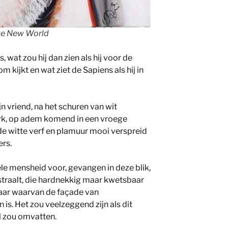
ave New World
 wat zou hij dan zien als hij voor de
om kijkt en wat ziet de Sapiens als hij in
jn vriend, na het schuren van wit
k, op adem komend in een vroege
de witte verf en plamuur mooi verspreid
ers.
ele mensheid voor, gevangen in deze blik,
tstraalt, die hardnekkig maar kwetsbaar
s maar waarvan de façade van
is. Het zou veelzeggend zijn als dit
l zou omvatten.