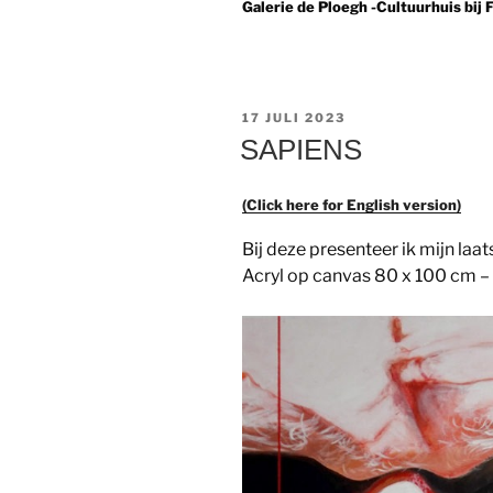
Galerie de Ploegh -Cultuurhuis bij
GEPLAATST
17 JULI 2023
OP
SAPIENS
(Click here for English version)
Bij deze presenteer ik mijn laat
Acryl op canvas 80 x 100 cm 