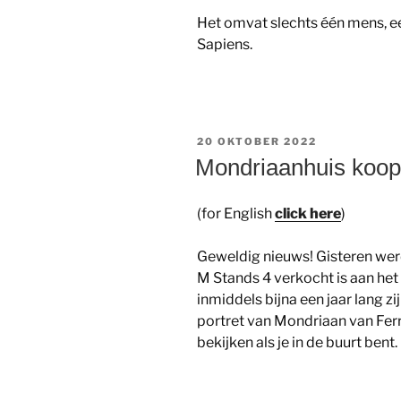
Het omvat slechts één mens, ee
Sapiens.
GEPLAATST
20 OKTOBER 2022
OP
Mondriaanhuis koop
(for English
click here
)
Geweldig nieuws! Gisteren we
M Stands 4 verkocht is aan het
inmiddels bijna een jaar lang z
portret van Mondriaan van Fer
bekijken als je in de buurt bent.