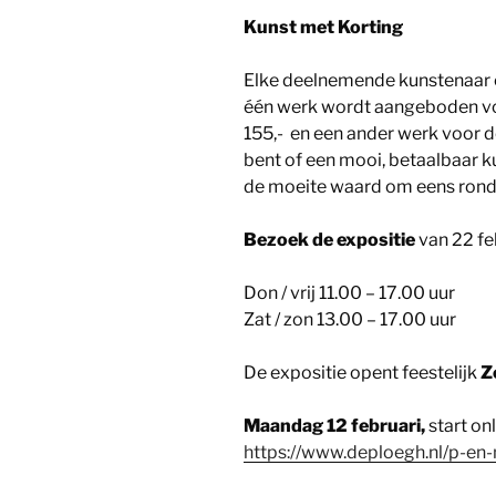
Kunst met Korting
Elke deelnemende kunstenaar 
één werk wordt aangeboden voo
155,- en een ander werk voor d
bent of een mooi, betaalbaar ku
de moeite waard om eens rond 
Bezoek de expositie
van 22 feb
Don / vrij 11.00 – 17.00 uur
Zat / zon 13.00 – 17.00 uur
De expositie opent feestelijk
Z
Maandag 12 februari,
start on
https://www.deploegh.nl/p-e