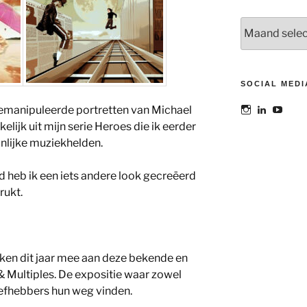
Archieven
SOCIAL MEDI
 gemanipuleerde portretten van Michael
Bekijk
Bekijk
Bekij
het
het
het
elijk uit mijn serie Heroes die ik eerder
profiel
profiel
profie
nlijke muziekhelden.
van
van
van
@maoatelier
Marit
TheAt
op
Otto
op
 heb ik een iets andere look gecreëerd
Instagram
op
YouT
LinkedIn
rukt.
rken dit jaar mee aan deze bekende en
& Multiples. De expositie waar zowel
iefhebbers hun weg vinden.