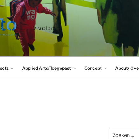
Visual art
ects
Applied Arts/Toegepast
Concept
About/ Ove
Zoeken
naar: