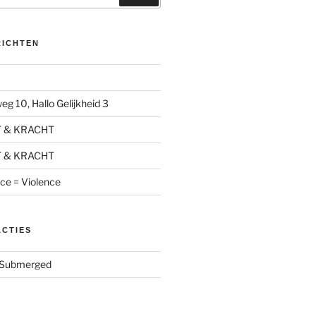
RICHTEN
g 10, Hallo Gelijkheid 3
T & KRACHT
T & KRACHT
nce = Violence
ACTIES
Submerged