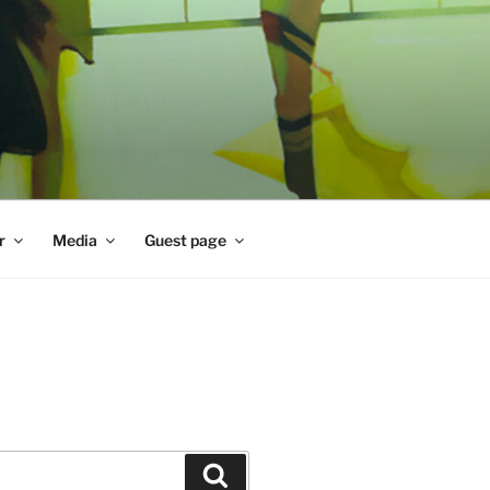
r
Media
Guest page
Zoeken