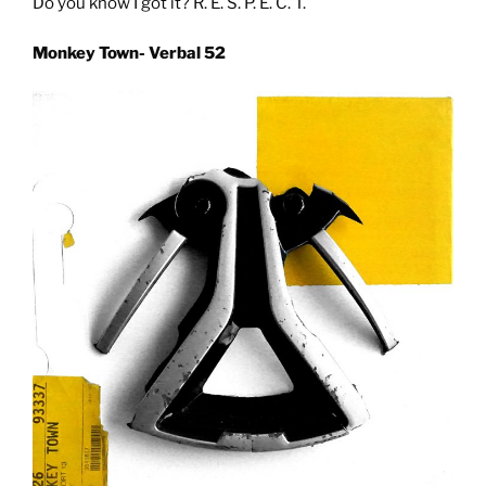
Do you know I got it? R. E. S. P. E. C. T.
Monkey Town- Verbal 52