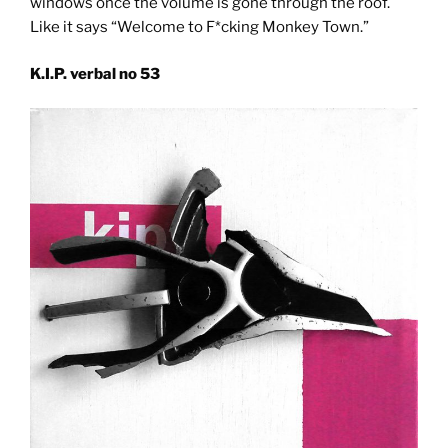
windows once the volume is gone through the roof.
Like it says “Welcome to F*cking Monkey Town.”
K.I.P. verbal no 53