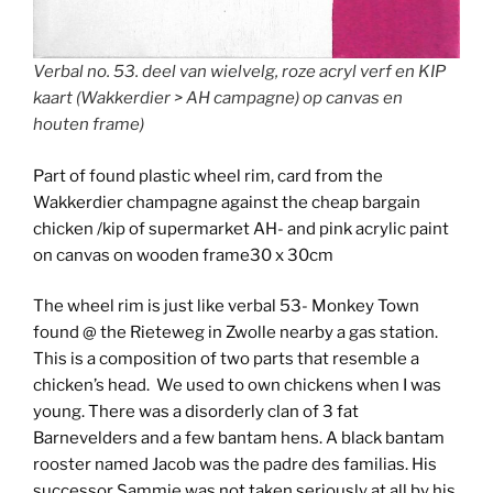
Verbal no. 53. deel van wielvelg, roze acryl verf en KIP
kaart (Wakkerdier > AH campagne) op canvas en
houten frame)
Part of found plastic wheel rim, card from the
Wakkerdier champagne against the cheap bargain
chicken /kip of supermarket AH- and pink acrylic paint
on canvas on wooden frame30 x 30cm
The wheel rim is just like verbal 53- Monkey Town
found @ the Rieteweg in Zwolle nearby a gas station.
This is a composition of two parts that resemble a
chicken’s head. We used to own chickens when I was
young. There was a disorderly clan of 3 fat
Barnevelders and a few bantam hens. A black bantam
rooster named Jacob was the padre des familias. His
successor Sammie was not taken seriously at all by his