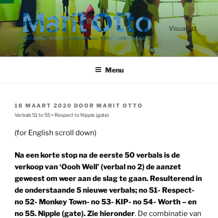
Ga
naar
de
Visual art
inhoud
Menu
GEPLAATST
18 MAART 2020
DOOR
MARIT OTTO
OP
Verbals 51 to 55 > Respect to Nipple (gate)
(for English scroll down)
Na een korte stop na de eerste 50 verbals is de
verkoop van ‘Oooh Well’ (verbal no 2) de aanzet
geweest om weer aan de slag te gaan. Resulterend in
de onderstaande 5 nieuwe verbals; no 51- Respect-
no 52- Monkey Town- no 53- KIP- no 54- Worth – en
no 55. Nipple (gate). Zie hieronder
. De combinatie van