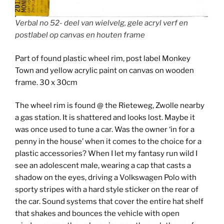
Verbal no 52- deel van wielvelg, gele acryl verf en
postlabel op canvas en houten frame
Part of found plastic wheel rim, post label Monkey
Town and yellow acrylic paint on canvas on wooden
frame. 30 x 30cm
The wheel rim is found @ the Rieteweg, Zwolle nearby
a gas station. It is shattered and looks lost. Maybe it
was once used to tune a car. Was the owner ‘in for a
penny in the house’ when it comes to the choice for a
plastic accessories? When I let my fantasy run wild I
see an adolescent male, wearing a cap that casts a
shadow on the eyes, driving a Volkswagen Polo with
sporty stripes with a hard style sticker on the rear of
the car. Sound systems that cover the entire hat shelf
that shakes and bounces the vehicle with open