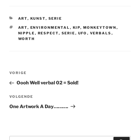
CATEGORIEËN
ART
,
KUNST
,
SERIE
TAGS
ART
,
ENVIRONMENTAL
,
KIP
,
MONKEYTOWN
,
NIPPLE
,
RESPECT
,
SERIE
,
UFO
,
VERBALS
,
WORTH
Bericht
Vorig
VORIGE
navigatie
bericht
Oooh Well verbal 02 = Sold!
Volgend
VOLGENDE
bericht
One Artwork A Day……….
Zoeken