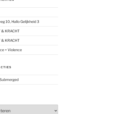
g 10, Hallo Gelijkheid 3
T & KRACHT
T & KRACHT
nce = Violence
ACTIES
Submerged