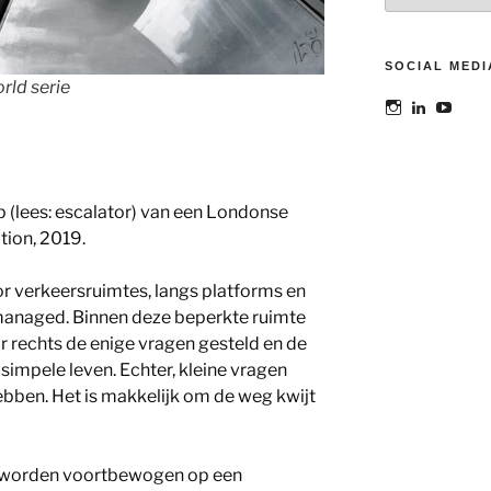
SOCIAL MEDI
rld serie
Bekijk
Bekijk
Bekij
het
het
het
profiel
profiel
profie
van
van
van
@maoatelier
Marit
TheAt
op
Otto
op
 (lees: escalator) van een Londonse
Instagram
op
YouT
LinkedIn
tion, 2019.
r verkeersruimtes, langs platforms en
managed. Binnen deze beperkte ruimte
naar rechts de enige vragen gesteld en de
simpele leven. Echter, kleine vragen
bben. Het is makkelijk om de weg kwijt
rs worden voortbewogen op een