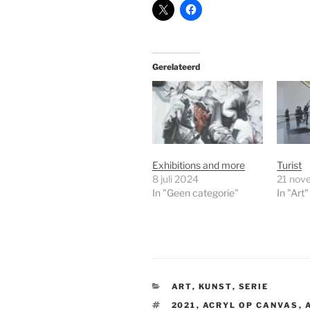
Gerelateerd
Exhibitions and more
Turist
8 juli 2024
21 nov
In "Geen categorie"
In "Art"
CATEGORIEËN
ART
,
KUNST
,
SERIE
TAGS
2021
,
ACRYL OP CANVAS
,