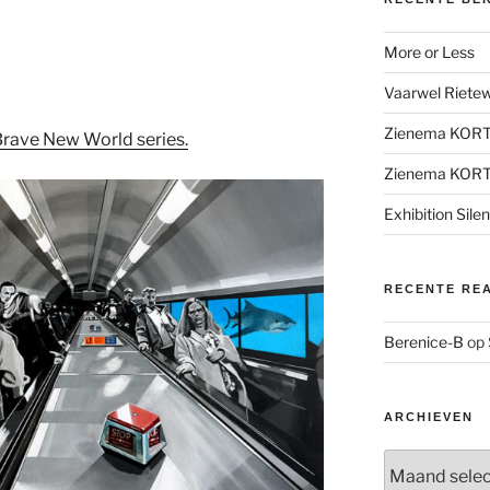
More or Less
Vaarwel Rietewe
Zienema KOR
rave New World series.
Zienema KOR
Exhibition Sile
RECENTE RE
Berenice-B
op
ARCHIEVEN
Archieven