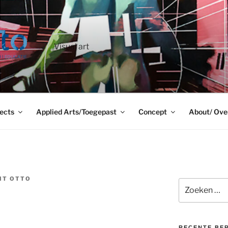
Visual art
ects
Applied Arts/Toegepast
Concept
About/ Ove
IT OTTO
Zoeken
naar:
RECENTE BE