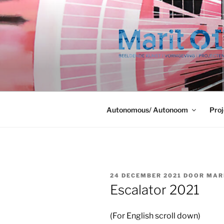
Ga
naar
de
inhoud
Autonomous/ Autonoom
Proj
GEPLAATST
24 DECEMBER 2021
DOOR
MAR
OP
Escalator 2021
(For English scroll down)