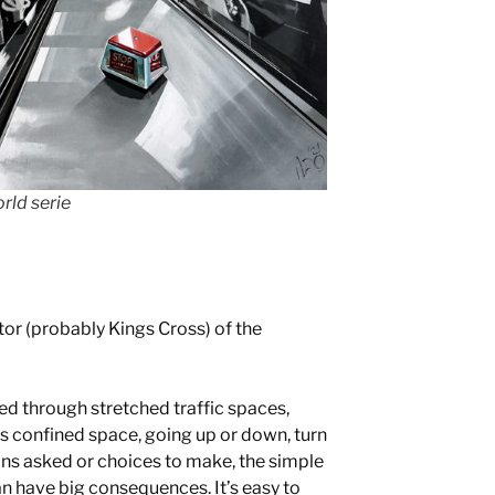
rld serie
tor (probably Kings Cross) of the
ed through stretched traffic spaces,
is confined space, going up or down, turn
tions asked or choices to make, the simple
can have big consequences. It’s easy to