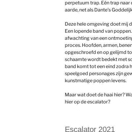
perpetuum trap. Eén trap naar
aarde, net als Dante’s Goddeli
Deze hele omgeving doet mij d
Een lopende band van poppen. K
afwachting van een ontmoeting
proces. Hoofden, armen, benen
opgeschroefd en op gelijmd tot
schaamte wordt bedekt met sc
band komt tot een eind zodra 
speelgoed personages zijn gewo
kunstmatige poppen levens.
Maar wat doet de haai hier? Wa
hier op de escalator?
Escalator 2021