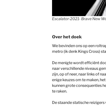
Escalator-2021- Brave New Wo
Over het doek
We bevinden ons op een roltrap
metro (ik denk Kings Cross) sta
De menigte wordt efficiënt doo
naar verschillende niveaus ge
zijn, op of neer, naar links of 
enige keuzes om te maken, het 
kunnen grote consequenties he
te raken.
De staande statische reizige