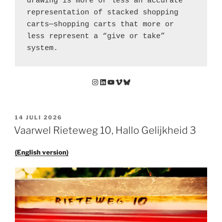
drawing is more or less an accurate 
representation of stacked shopping 
carts—shopping carts that more or 
less represent a “give or take” 
system.
Instagram
LinkedIn
YouTube
Vimeo
Bluesky
GEPLAATST
14 JULI 2026
OP
Vaarwel Rieteweg 10, Hallo Gelijkheid 3
(English version)