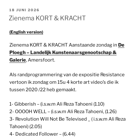
GEPLAATST
18 JUNI 2026
OP
Zienema KORT & KRACHT
(English version)
Zienema KORT & KRACHT Aanstaande zondag in
De
Ploegh – Landelijk Kunstenaarsgenootschap &
Galerie
, Amersfoort.
Als randprogrammering van de expositie Resistance
vertoon ik zondag om 15u 4 korte art video’s die ik
tussen 2020 /22 heb gemaakt.
1- Gibberish – (i.s.w.m Ali Reza Tahoeni (1.10)
2- OOOOH WELL – (i.s.w.m Ali Reza Tahoeni, (1.26)
3- Revolution Will Not Be Televised _ ( i.s.w.m Ali Reza
Tahoeni) (2.05)
4- Dedicated Follower – (6.44)