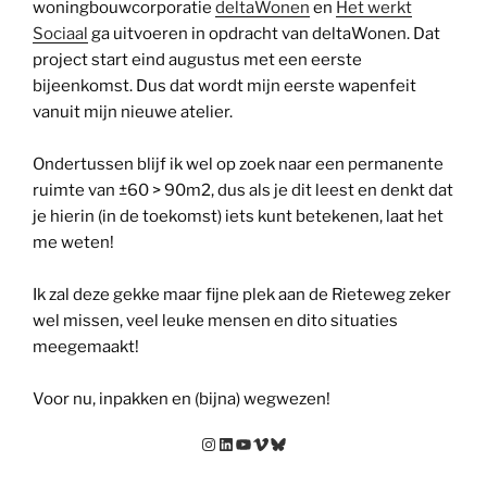
woningbouwcorporatie
deltaWonen
en
Het werkt
Sociaal
ga uitvoeren in opdracht van deltaWonen. Dat
project start eind augustus met een eerste
bijeenkomst. Dus dat wordt mijn eerste wapenfeit
vanuit mijn nieuwe atelier.
Ondertussen blijf ik wel op zoek naar een permanente
ruimte van ±60 > 90m2, dus als je dit leest en denkt dat
je hierin (in de toekomst) iets kunt betekenen, laat het
me weten!
Ik zal deze gekke maar fijne plek aan de Rieteweg zeker
wel missen, veel leuke mensen en dito situaties
meegemaakt!
Voor nu, inpakken en (bijna) wegwezen!
Instagram
LinkedIn
YouTube
Vimeo
Bluesky