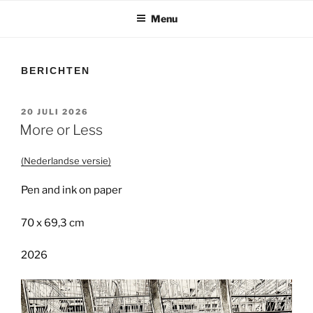
Menu
BERICHTEN
GEPLAATST
20 JULI 2026
OP
More or Less
(Nederlandse versie)
Pen and ink on paper
70 x 69,3 cm
2026