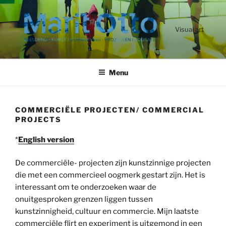
Ga
naar
de
Visual art
inhoud
Menu
COMMERCIËLE PROJECTEN/ COMMERCIAL
PROJECTS
*
English version
De commerciële- projecten zijn kunstzinnige projecten
die met een commercieel oogmerk gestart zijn. Het is
interessant om te onderzoeken waar de
onuitgesproken grenzen liggen tussen
kunstzinnigheid, cultuur en commercie. Mijn laatste
commerciële flirt en experiment is uitgemond in een