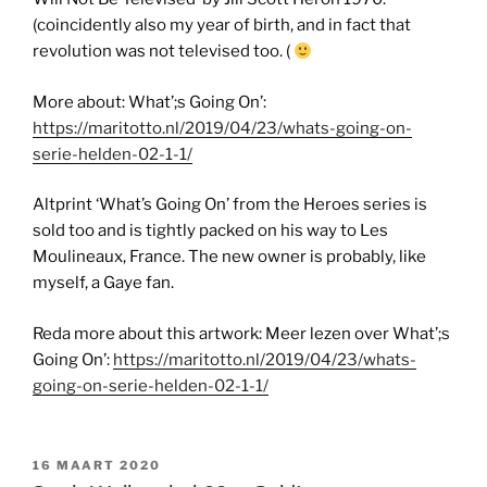
(coincidently also my year of birth, and in fact that
revolution was not televised too. (
More about: What’;s Going On’:
https://maritotto.nl/2019/04/23/whats-going-on-
serie-helden-02-1-1/
Altprint ‘What’s Going On’ from the Heroes series is
sold too and is tightly packed on his way to Les
Moulineaux, France. The new owner is probably, like
myself, a Gaye fan.
Reda more about this artwork: Meer lezen over What’;s
Going On’:
https://maritotto.nl/2019/04/23/whats-
going-on-serie-helden-02-1-1/
GEPLAATST
16 MAART 2020
OP