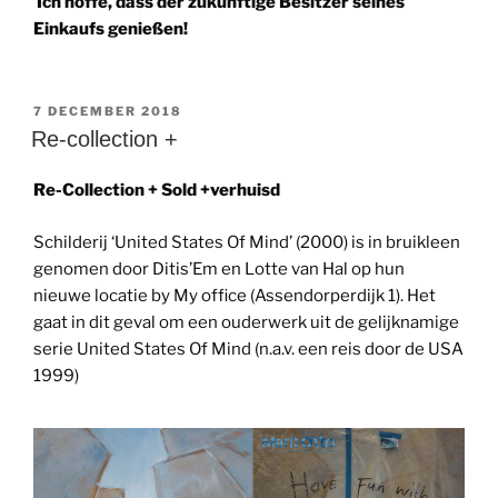
Ich hoffe, dass der zukünftige Besitzer seines
Einkaufs genießen!
GEPLAATST
7 DECEMBER 2018
OP
Re-collection +
Re-Collection + Sold +verhuisd
Schilderij ‘United States Of Mind’ (2000) is in bruikleen
genomen door Ditis’Em en Lotte van Hal op hun
nieuwe locatie by My office (Assendorperdijk 1). Het
gaat in dit geval om een ouderwerk uit de gelijknamige
serie United States Of Mind (n.a.v. een reis door de USA
1999)