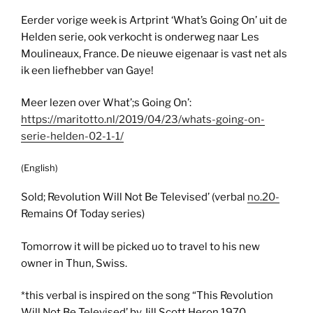
Eerder vorige week is Artprint ‘What’s Going On’ uit de
Helden serie, ook verkocht is onderweg naar Les
Moulineaux, France. De nieuwe eigenaar is vast net als
ik een liefhebber van Gaye!
Meer lezen over What’;s Going On’:
https://maritotto.nl/2019/04/23/whats-going-on-
serie-helden-02-1-1/
(English)
Sold; Revolution Will Not Be Televised’ (verbal
no.20-
Remains Of Today series)
Tomorrow it will be picked uo to travel to his new
owner in Thun, Swiss.
*this verbal is inspired on the song “This Revolution
Will Not Be Televised’ by Jill Scott Heron 1970.