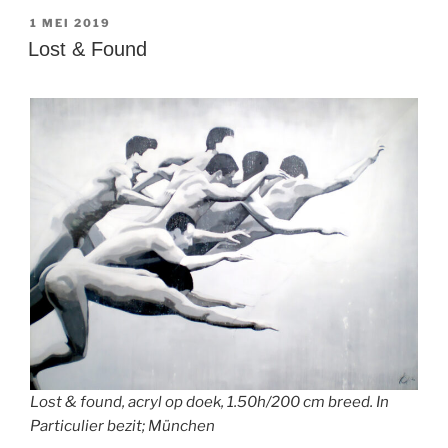
GEPLAATST
1 MEI 2019
OP
Lost & Found
Lost & found, acryl op doek, 1.50h/200 cm breed. In
Particulier bezit; München