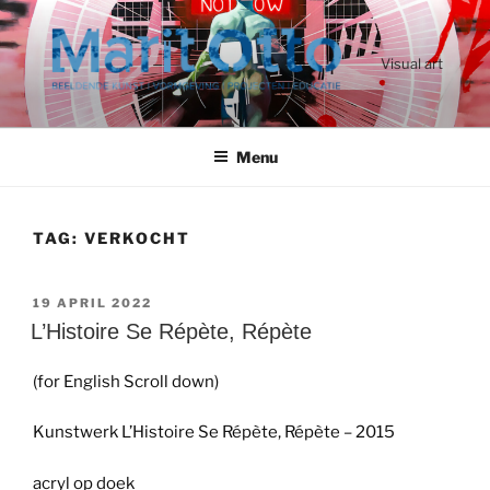
Ga
naar
de
Visual art
inhoud
Menu
TAG:
VERKOCHT
GEPLAATST
19 APRIL 2022
OP
L’Histoire Se Répète, Répète
(for English Scroll down)
Kunstwerk L’Histoire Se Répète, Répète – 2015
acryl op doek