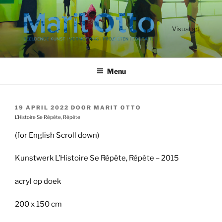
Ga
naar
de
Visual art
inhoud
Menu
GEPLAATST
19 APRIL 2022
DOOR
MARIT OTTO
OP
L’Histoire Se Répète, Répète
(for English Scroll down)
Kunstwerk L’Histoire Se Répète, Répète – 2015
acryl op doek
200 x 150 cm