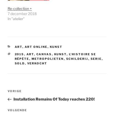
Re-collection +
7 december 2018
In "atelier"
CATEGORIEËN
ART
,
ART ONLINE
,
KUNST
TAGS
2015
,
ART
,
CANVAS
,
KUNST
,
L'HISTOIRE SE
RÉPÈTE
,
METROPOLIETEN
,
SCHILDERIJ
,
SERIE
,
SOLD
,
VERKOCHT
Bericht
Vorig
VORIGE
navigatie
bericht
Installation Remains Of Today reaches 220!
Volgend
VOLGENDE