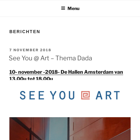
Menu
BERICHTEN
GEPLAATST
7 NOVEMBER 2018
OP
See You @ Art – Thema Dada
10- november -2018- De Hallen Amsterdam van
13.00u tot 18.00u