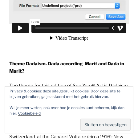
Theme Dadaism. Dada according Marit and Dada in
Marit?
The theme for this edition of See You @ Art is Dadaism.
Privacy & cookies: deze site gebruikt cookies. Door deze site te
How I and my work relate to Dadaism you can read
blijven gebruiken, ga je akkoord met het gebruik hiervan.
below:
Wil je meer weten, ook over hoe je cookies kunt beheren, kijk dan
hier:
Cookiebeleid
Quote Wikipedia
“Dada (
/ˈdɑːdɑː/
) or Dadaism was
an
art movement
of the European
avant-garde
in the
early 20th century, with early centers in Zürich,
Switzerland, at the
Cabaret Voltaire
(circa 1916);
New