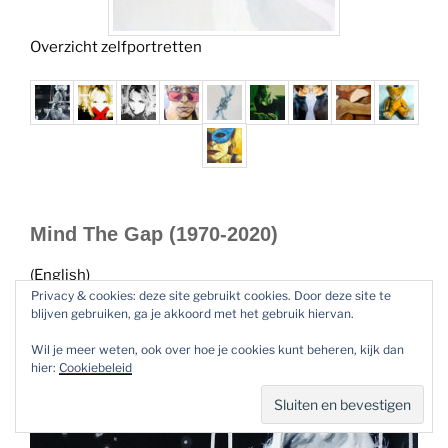
Overzicht zelfportretten
Mind The Gap (1970-2020)
(English)
Privacy & cookies: deze site gebruikt cookies. Door deze site te
blijven gebruiken, ga je akkoord met het gebruik hiervan.
Acrylic on canvas 120/90 cm 2020. Self-portrait. Part
of the Brave New World Series
Wil je meer weten, ook over hoe je cookies kunt beheren, kijk dan
hier:
Cookiebeleid