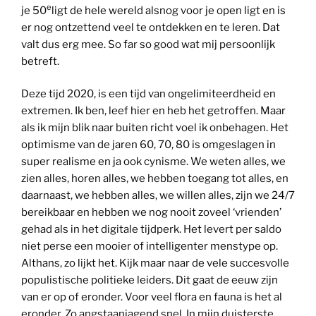
e
je 50
ligt de hele wereld alsnog voor je open ligt en is
er nog ontzettend veel te ontdekken en te leren. Dat
valt dus erg mee. So far so good wat mij persoonlijk
betreft.
Deze tijd 2020, is een tijd van ongelimiteerdheid en
extremen. Ik ben, leef hier en heb het getroffen. Maar
als ik mijn blik naar buiten richt voel ik onbehagen. Het
optimisme van de jaren 60, 70, 80 is omgeslagen in
super realisme en ja ook cynisme. We weten alles, we
zien alles, horen alles, we hebben toegang tot alles, en
daarnaast, we hebben alles, we willen alles, zijn we 24/7
bereikbaar en hebben we nog nooit zoveel ‘vrienden’
gehad als in het digitale tijdperk. Het levert per saldo
niet perse een mooier of intelligenter menstype op.
Althans, zo lijkt het. Kijk maar naar de vele succesvolle
populistische politieke leiders. Dit gaat de eeuw zijn
van er op of eronder. Voor veel flora en fauna is het al
eronder. Zo angstaanjagend snel. In mijn duisterste