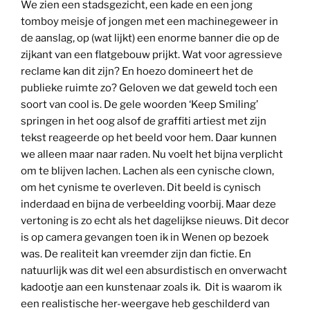
We zien een stadsgezicht, een kade en een jong
tomboy meisje of jongen met een machinegeweer in
de aanslag, op (wat lijkt) een enorme banner die op de
zijkant van een flatgebouw prijkt. Wat voor agressieve
reclame kan dit zijn? En hoezo domineert het de
publieke ruimte zo? Geloven we dat geweld toch een
soort van cool is. De gele woorden ‘Keep Smiling’
springen in het oog alsof de graffiti artiest met zijn
tekst reageerde op het beeld voor hem. Daar kunnen
we alleen maar naar raden. Nu voelt het bijna verplicht
om te blijven lachen. Lachen als een cynische clown,
om het cynisme te overleven. Dit beeld is cynisch
inderdaad en bijna de verbeelding voorbij. Maar deze
vertoning is zo echt als het dagelijkse nieuws. Dit decor
is op camera gevangen toen ik in Wenen op bezoek
was. De realiteit kan vreemder zijn dan fictie. En
natuurlijk was dit wel een absurdistisch en onverwacht
kadootje aan een kunstenaar zoals ik. Dit is waarom ik
een realistische her-weergave heb geschilderd van