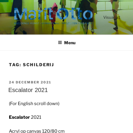
Ga
naar
de
Visual art
inhoud
Menu
TAG:
SCHILDERIJ
GEPLAATST
24 DECEMBER 2021
OP
Escalator 2021
(For English scroll down)
Escalator
2021
Acryl op canvas 120/80 cm