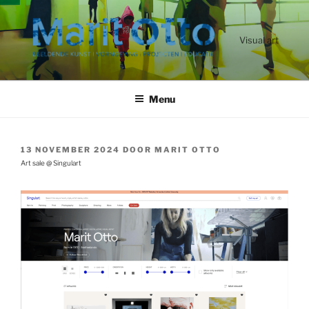
Ga
naar
de
Visual art
inhoud
Menu
GEPLAATST
13 NOVEMBER 2024
DOOR
MARIT OTTO
OP
Art sale @ Singulart