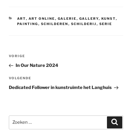
CATEGORIEËN
ART
,
ART ONLINE
,
GALERIE
,
GALLERY
,
KUNST
,
PAINTING
,
SCHILDEREN
,
SCHILDERIJ
,
SERIE
Bericht
Vorig
VORIGE
navigatie
bericht
In Our Nature 2024
Volgend
VOLGENDE
bericht
Dedicated Follower in kunstruimte het Langhuis
Zoeken
Zoeke
naar: